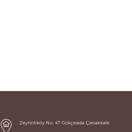
Zeytinliköy No: 47 Gökçeada Çanakkale