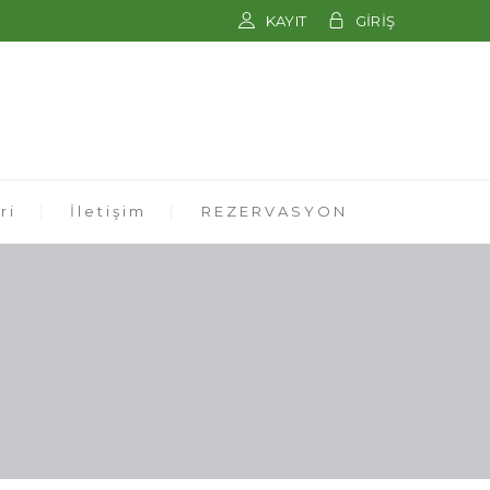
KAYIT
GİRİŞ
ri
İletişim
REZERVASYON