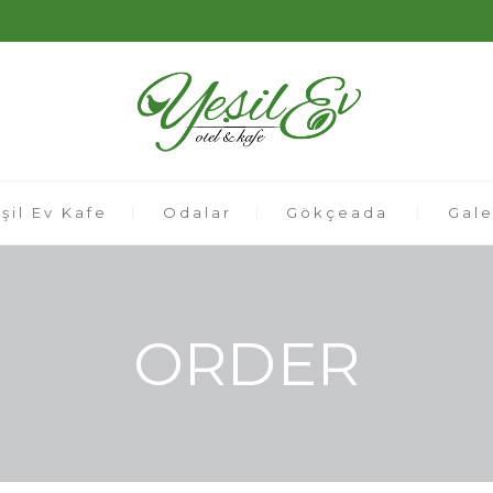
şil Ev Kafe
Odalar
Gökçeada
Gale
ORDER